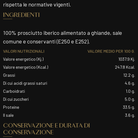
rispetta le normative vigenti.
INGREDIENTI
100% prosciutto iberico alimentato a ghiande, sale
comune e conservanti (E250 e E252).
VALORI NUTRIZIONALI
VALORE MEDIO PER 100 G.
Valore energetico (Kj.)
1037.9 Kj.
Valore energetico (Kcal.)
247.8 Kcal.
Grassi
12.2 g.
Di cui acidi grassi saturi
4.6 g.
Carboidrati
1.0 g.
Di cui zuccheri
5.0 g.
Proteine
33.5 g.
Il sale
3.6 g.
CONSERVAZIONE E DURATA DI
CONSERVAZIONE