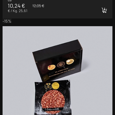
10,24 €
12,05 €
€ / Kg. 25,61
-15%