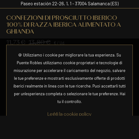
Paseo estación 22-26, 1, 1 - 37004 Salamanca (ES)
Accessibilità
CONFEZIONI DI PROSCIUTTO IBERICO
100% DI RAZZA IBERICA ALIMENTATO A
GHIANDA
11,73 €
13,80 €
€ / Ud.
🍪 Utilizziamo i cookie per migliorare la tua esperienza. Su
Puente Robles utilizziamo cookie proprietari e tecnologie di
misurazione per accelerare il caricamento del negozio, salvare
le tue preferenze e mostrarti esclusivamente offerte di prodotti
iberici realmente in linea con le tue ricerche. Puoi accettarli tutti
Scegliere tamaño
per un'esperienza completa o selezionare le tue preferenze. Hai
tu il controllo.
1
Comprare
Leggi la cookie policy
Rifiuta
Configura