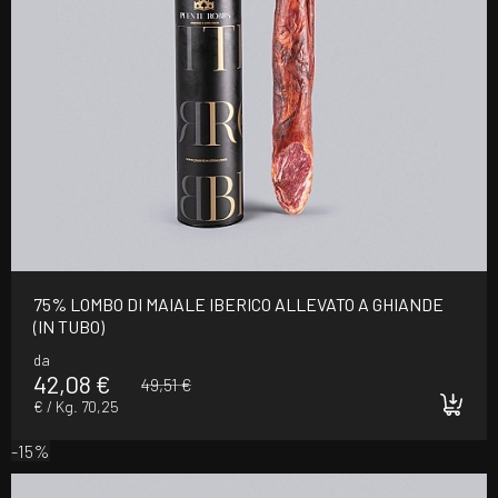
75% LOMBO DI MAIALE IBERICO ALLEVATO A GHIANDE
(IN TUBO)
da
42,08 €
49,51 €
€ / Kg. 70,25
-15%