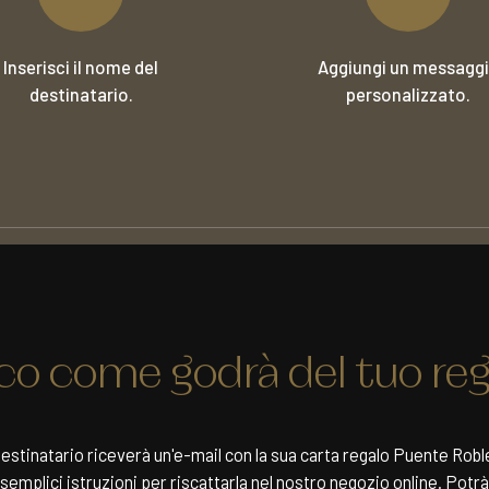
Inserisci il nome del
Aggiungi un messagg
destinatario.
personalizzato.
co come godrà del tuo reg
 destinatario riceverà un'e-mail con la sua carta regalo Puente Robles
mplici istruzioni per riscattarla nel nostro negozio online. Potrà 