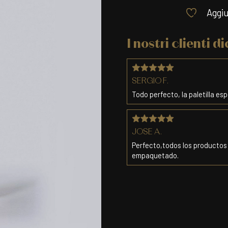
Aggiu
I nostri clienti d
SERGIO F.
Todo perfecto, la paletilla es
JOSE A.
Perfecto,todos los productos r
empaquetado.