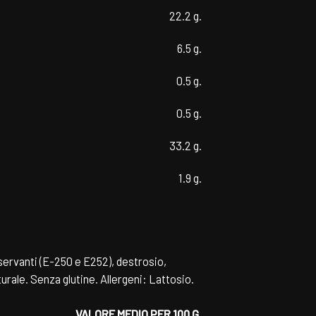
22.2 g.
6.5 g.
0.5 g.
0.5 g.
33.2 g.
1.9 g.
servanti (E-250 e E252), destrosio,
turale. Senza glutine. Allergeni: Lattosio.
VALORE MEDIO PER 100 G.