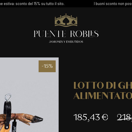
 sconto del 15% su tutto il sito.
I buoni sconto non possono ess
00
:
00
:
00
:
-15%
Giorni
Orario
Min
LOTTO DI G
ALIMENTATO
185,43 €
218