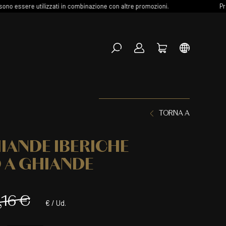
ere utilizzati in combinazione con altre promozioni.
Promozion
00
TORNA A
Seg
HIANDE IBERICHE
 A GHIANDE
,16 €
€ / Ud.